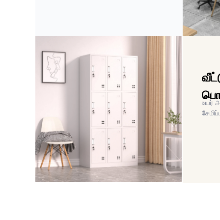
வீட்
பொ
உயர் அ
சேமிப்ப